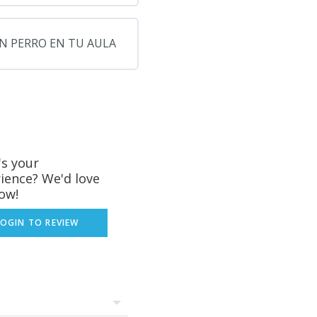
N PERRO EN TU AULA
nativas
 clases
de frustraciones
s en los alumnos
s your
para lo que te
lución
ience? We'd love
ow!
LOGIN TO REVIEW