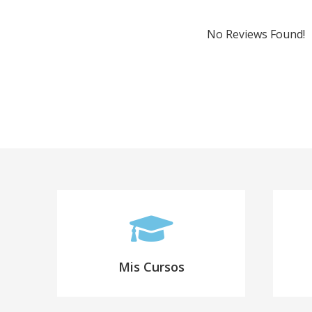
Como lidia
¿Qué hacer
No Reviews Found!
Como apren
Cómo puede
Mis Cursos