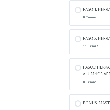
PASO 1: HERR
8 Temas
Contenid
PASO 2: HERR
11 Temas
Como crear
Contenid
PASO3: HERRA
Como puede
ALUMNOS APR
como puede
8 Temas
Cómo puede
Como utiliz
Contenid
Genera vín
BONUS: MASTE