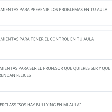
AMIENTAS PARA PREVENIR LOS PROBLEMAS EN TU AULA
o de la Lección
0% COM
AMIENTAS PARA TENER EL CONTROL EN TU AULA
 un aula donde deseas dar clase
o de la Lección
0% COMP
MIENTAS PARA SER EL PROFESOR QUE QUIERES SER Y QUE
s crear acuerdos para una convivencia pacífica
ENDAN FELICES
s motivar al que no quiere estar en clase
s aplicar técnicas Básicas de disciplina
ar la mediación en los conflictos
o de la Lección
0% COM
culos positivos con tus alumnos
RCLASS “SOS HAY BULLYING EN MI AULA”