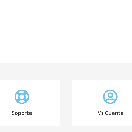
r con los comentarios molestos hacia ti
 con los alumnos que perturban en clase y seguir dando clase?
der a estar en calma
s potenciar la escucha activa
Soporte
Mi Cuenta