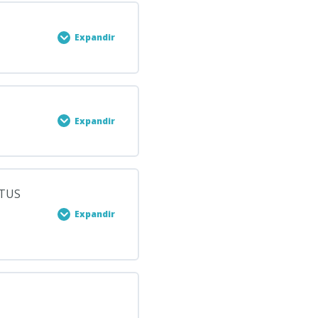
Expandir
PLETADO
0/8 pasos
Expandir
LETADO
0/11 pasos
 TUS
Expandir
PLETADO
0/8 pasos