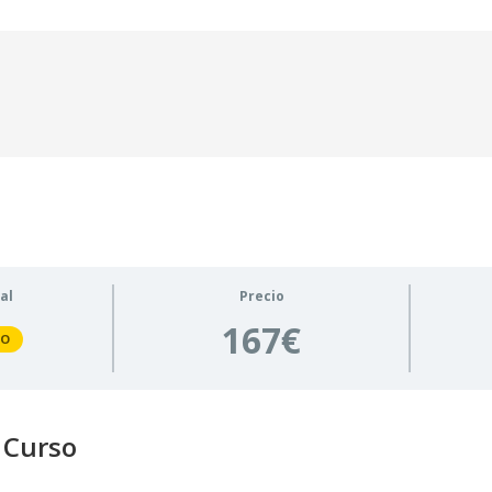
al
Precio
167€
TO
 Curso