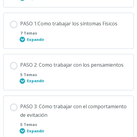
Contenido de la Lección
PASO 1:Como trabajar los síntomas Físicos
0% COMPLETADO
0/3 pasos
7 Temas
Expandir
¿Qué es la ansiedad?
Contenido de la Lección
PASO 2: Como trabajar con los pensamientos
0% COMPLETADO
0/7 pasos
¿Qué voy a tener que trabajar con mi ansiedad?. Los
5 Temas
tres componentes
Expandir
Conociendo un poco más los síntomas físicos
Que es un trastorno de ansiedad
Contenido de la Lección
PASO 3: Cómo trabajar con el comportamiento
0% COMPLETADO
0/5 pasos
Herramienta 1 para los síntomas físicos: El ejercicio
de evitación
físico
5 Temas
Expandir
Descubriendo los pensamientos que te generan