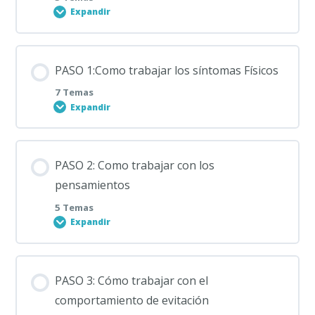
Expandir
Contenido de la Lección
PASO 1:Como trabajar los síntomas Físicos
0% COMPLETADO
0/3 pasos
7 Temas
Expandir
¿Qué es la ansiedad?
Contenido de la Lección
PASO 2: Como trabajar con los
0% COMPLETADO
0/7 pasos
¿Qué voy a tener que trabajar con mi ansiedad?.
pensamientos
Los tres componentes
5 Temas
Expandir
Conociendo un poco más los síntomas físicos
Que es un trastorno de ansiedad
Contenido de la Lección
Herramienta 1 para los síntomas físicos: El ejercicio
PASO 3: Cómo trabajar con el
físico
0% COMPLETADO
0/5 pasos
comportamiento de evitación